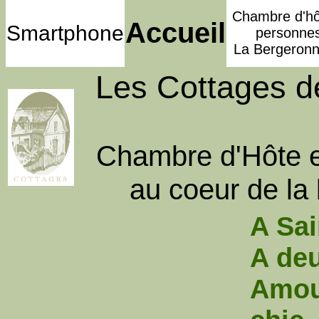
Chambre d'hô
Accueil
Smartphone
personne
La Bergeronn
Les Cottages de
Chambre d'Hôte e
au coeur de l
A Sa
A deu
Amou