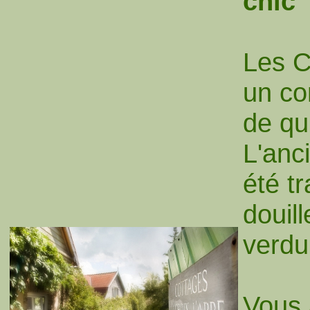
chic
Les C
un co
de qu
L'anc
été t
douil
verdu
Vous 