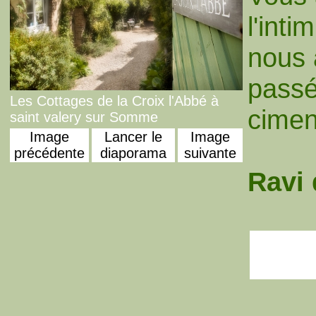
l'int
nous 
passé
Les Cottages de la Croix l'Abbé à
cimen
saint valery sur Somme
Image
Lancer le
Image
précédente
diaporama
suivante
Ravi 